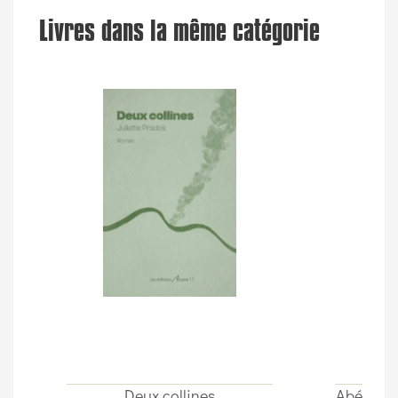
Livres dans la même catégorie
Deux collines
Abécédair