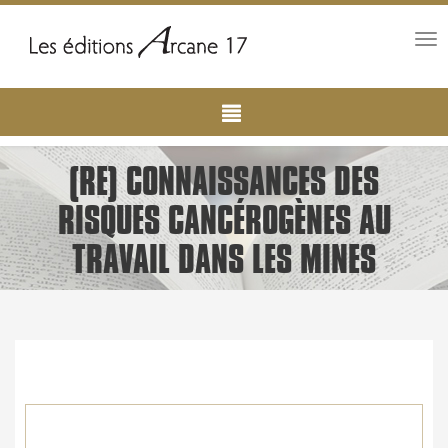
Tog
nav
Main
Aller
au
navigation
contenu
principal
(RE) CONNAISSANCES DES
RISQUES CANCÉROGÈNES AU
TRAVAIL DANS LES MINES