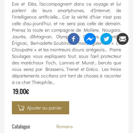
Eve et Eléa, l'accompagnent dans ce voyage et lui
parlent de leurs smartphones, d'Internet, de
l'intelligence artificielle... Car la vérité d'hier n'est pas
celle d'au-jourd'hui, et ne sera pas celle de demain.
Prenez la route en compagnie de Molière, Nougaro,
Jaurès, d'Artagnan, Olympe de Gouges, le préfet
Érignac, Bernadette Soubirous... mais également « La
Clioupatre » et les montreurs d'ours ariégeois... Pierre
Soulages vous expliquera tout, sous l'œil protecteur
des maréchaux Foch, Lannes et Murat... bercés que
vous serez par Brassens, Trenet et Gréco. Les treize
départements occitans ont tant de choses à raconter
à ce cher Théophile...
19.00€
Ajouter au panier
Catalogue
Romans