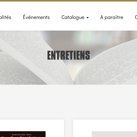
n
alités
Événements
Catalogue
A paraître
gation
ENTRETIENS