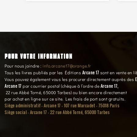
POUR VOTRE INFORMATION
Pour nous joindre :
info.arcane17@orange.fr
Arcane 17
Tous les livres publiés par les Éditions
sont en vente en li
E
Vous pouvez également vous les procurer directement auprès des
Arcane 17
Arcane 17,
par courrier postal (chèque à l’ordre de
22 rue Abbé Torné, 65000 Tarbes) ou bien encore directement
par achat en ligne sur ce site. Les frais de port sont gratuits.
Siège administratif - Arcane 17 - 107 rue Marcadet - 75018 Paris
Siège social -
Arcane 17 - 22 rue Abbé Torné, 65000 Tarbes