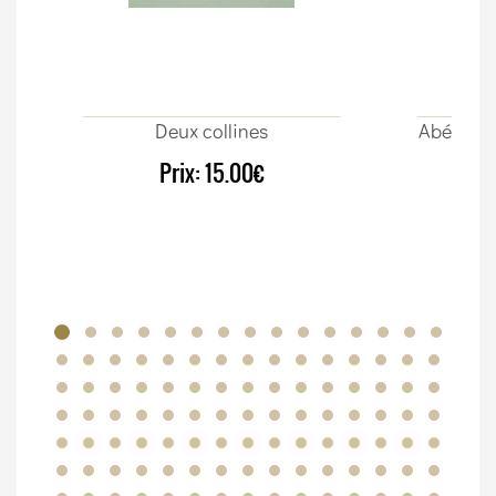
Deux collines
Abécédair
Prix:
15.00€