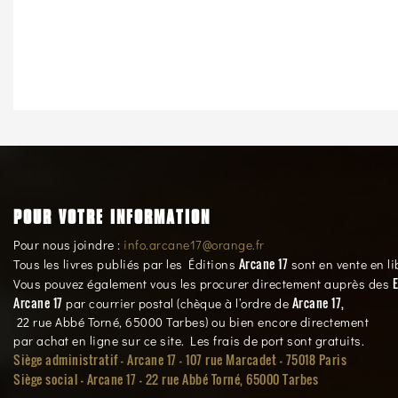
POUR VOTRE INFORMATION
Pour nous joindre :
info.arcane17@orange.fr
Arcane 17
Tous les livres publiés par les Éditions
sont en vente en li
E
Vous pouvez également vous les procurer directement auprès des
Arcane 17
Arcane 17,
par courrier postal (chèque à l’ordre de
22 rue Abbé Torné, 65000 Tarbes) ou bien encore directement
par achat en ligne sur ce site. Les frais de port sont gratuits.
Siège administratif - Arcane 17 - 107 rue Marcadet - 75018 Paris
Siège social -
Arcane 17 - 22 rue Abbé Torné, 65000 Tarbes