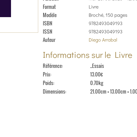
Format
Livre
Modèle
Broché, 150 pages
ISBN
9782493049193
ISSN
9782493049193
Auteur
Diego Arrabal
Informations sur le Livre
Référence
_Essais
Prix
13.00€
Poids
0.70kg
Dimensions
21.00cm × 13.00cm × 1.