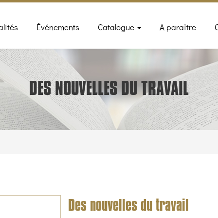
n
alités
Événements
Catalogue
A paraître
gation
DES NOUVELLES DU TRAVAIL
Des nouvelles du travail