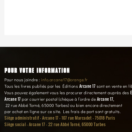
POUR VOTRE INFORMATION
Pour nous joindre :
info.arcane17@orange.fr
Arcane 17
Tous les livres publiés par les Éditions
sont en vente en li
E
Vous pouvez également vous les procurer directement auprès des
Arcane 17
Arcane 17,
par courrier postal (chèque à l’ordre de
22 rue Abbé Torné, 65000 Tarbes) ou bien encore directement
par achat en ligne sur ce site. Les frais de port sont gratuits.
Siège administratif - Arcane 17 - 107 rue Marcadet - 75018 Paris
Siège social -
Arcane 17 - 22 rue Abbé Torné, 65000 Tarbes