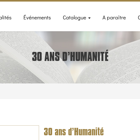
n
alités
Événements
Catalogue
A paraître
gation
30 ANS D’HUMANITÉ
30 ans d’Humanité