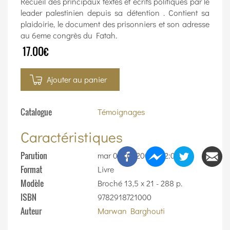
Recueil des principaux textes et écrits politiques par le
leader palestinien depuis sa détention . Contient sa
plaidoirie, le document des prisonniers et son adresse
au 6eme congrès du Fatah.
17.00€
Ajouter au panier
Catalogue
Témoignages
Caractéristiques
Parution
mar 01/09/2009 - 12:00
Format
Livre
Modèle
Broché 13,5 x 21 - 288 p.
ISBN
9782918721000
Auteur
Marwan Barghouti