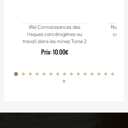
(Re) Connaissances des
Nuta Im
risques cancérogènes au
cordon
travail dans les mines Tome 2
Prix:
10.00€