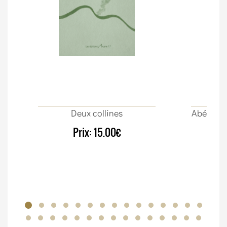
Deux collines
Abécédair
Prix:
15.00€