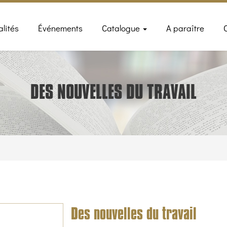
n
alités
Événements
Catalogue
A paraître
gation
DES NOUVELLES DU TRAVAIL
Des nouvelles du travail