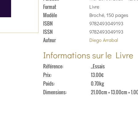
Format
Livre
Modèle
Broché, 150 pages
ISBN
9782493049193
ISSN
9782493049193
Auteur
Diego Arrabal
Informations sur le Livre
Référence
_Essais
Prix
13.00€
Poids
0.70kg
Dimensions
21.00cm × 13.00cm × 1.