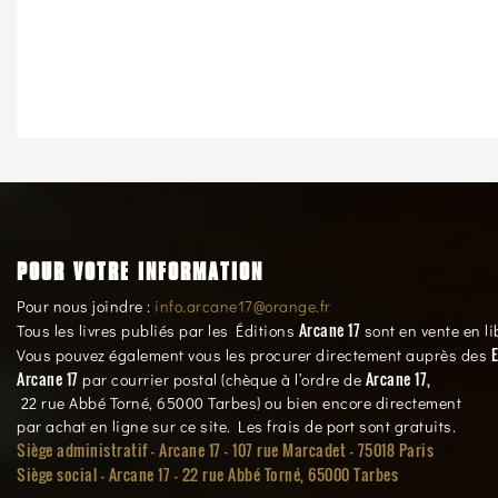
POUR VOTRE INFORMATION
Pour nous joindre :
info.arcane17@orange.fr
Arcane 17
Tous les livres publiés par les Éditions
sont en vente en li
E
Vous pouvez également vous les procurer directement auprès des
Arcane 17
Arcane 17,
par courrier postal (chèque à l’ordre de
22 rue Abbé Torné, 65000 Tarbes) ou bien encore directement
par achat en ligne sur ce site. Les frais de port sont gratuits.
Siège administratif - Arcane 17 - 107 rue Marcadet - 75018 Paris
Siège social -
Arcane 17 - 22 rue Abbé Torné, 65000 Tarbes