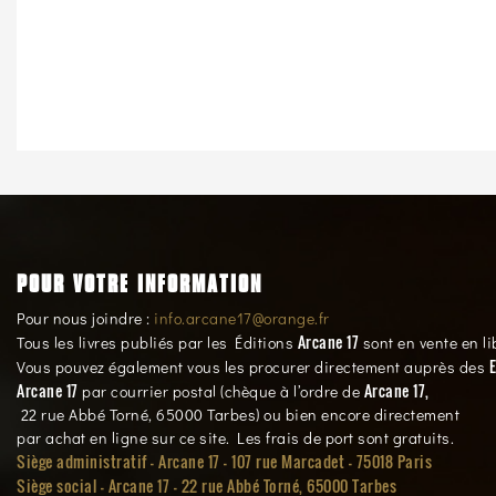
POUR VOTRE INFORMATION
Pour nous joindre :
info.arcane17@orange.fr
Arcane 17
Tous les livres publiés par les Éditions
sont en vente en li
E
Vous pouvez également vous les procurer directement auprès des
Arcane 17
Arcane 17,
par courrier postal (chèque à l’ordre de
22 rue Abbé Torné, 65000 Tarbes) ou bien encore directement
par achat en ligne sur ce site. Les frais de port sont gratuits.
Siège administratif - Arcane 17 - 107 rue Marcadet - 75018 Paris
Siège social -
Arcane 17 - 22 rue Abbé Torné, 65000 Tarbes