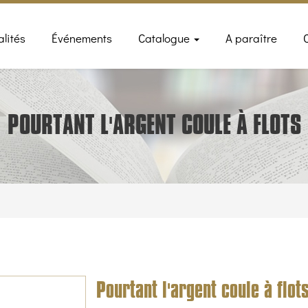
n
alités
Événements
Catalogue
A paraître
gation
POURTANT L'ARGENT COULE À FLOTS
Pourtant l'argent coule à flot