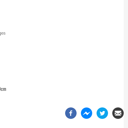
ges
00cm