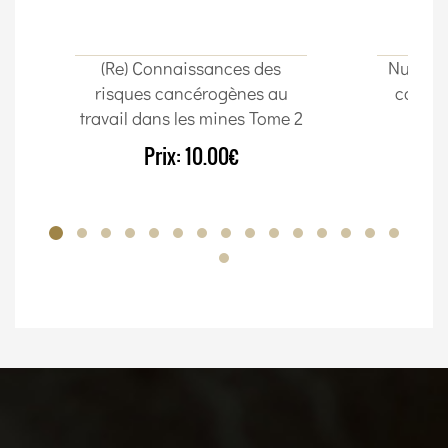
(Re) Connaissances des
Nuta Im
risques cancérogènes au
cordon
travail dans les mines Tome 2
Prix:
10.00€