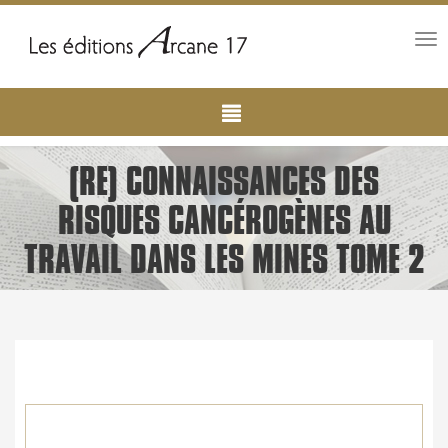
Tog
nav
Main
Aller
au
navigation
contenu
principal
(RE) CONNAISSANCES DES
RISQUES CANCÉROGÈNES AU
TRAVAIL DANS LES MINES TOME 2