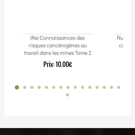
(Re) Connaissances des
Nuta Im
risques cancérogènes au
cordon
travail dans les mines Tome 2
Prix:
10.00€