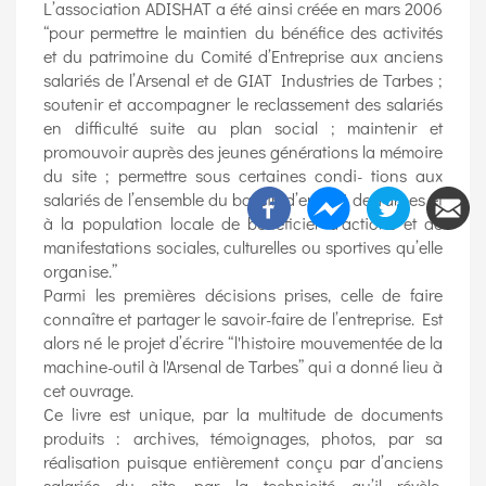
L’association ADISHAT a été ainsi créée en mars 2006
“pour permettre le maintien du bénéfice des activités
et du patrimoine du Comité d’Entreprise aux anciens
salariés de l’Arsenal et de GIAT Industries de Tarbes ;
soutenir et accompagner le reclassement des salariés
en difficulté suite au plan social ; maintenir et
promouvoir auprès des jeunes générations la mémoire
du site ; permettre sous certaines condi- tions aux
salariés de l’ensemble du bassin d’emploi de Tarbes et
à la population locale de bénéficier d’actions et de
manifestations sociales, culturelles ou sportives qu’elle
organise.”
Parmi les premières décisions prises, celle de faire
connaître et partager le savoir-faire de l’entreprise. Est
alors né le projet d’écrire “l'histoire mouvementée de la
machine-outil à l'Arsenal de Tarbes” qui a donné lieu à
cet ouvrage.
Ce livre est unique, par la multitude de documents
produits : archives, témoignages, photos, par sa
réalisation puisque entièrement conçu par d’anciens
salariés du site, par la technicité qu’il révèle,