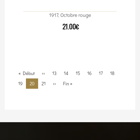
1917, Octobre rouge
21.00€
Pagination
Première
« Début
Page
‹‹
Page
13
Page
14
Page
15
Page
16
Page
17
Page
18
page
précédente
Page
19
Page
20
Page
21
Page
››
Dernière
Fin »
courante
suivante
page