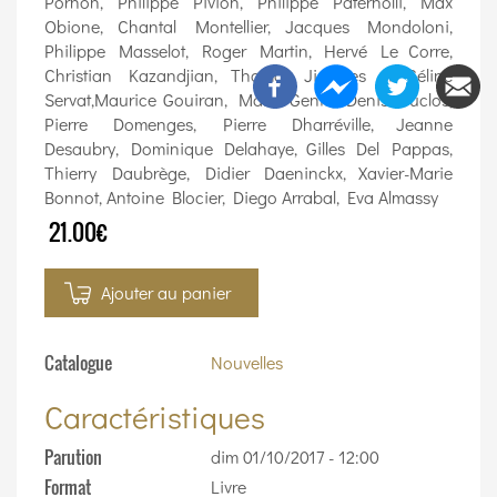
Pornon, Philippe Pivion, Philippe Paternolli, Max
Obione, Chantal Montellier, Jacques Mondoloni,
Philippe Masselot, Roger Martin, Hervé Le Corre,
Christian Kazandjian, Thomas Jimenes et Céline
Servat,Maurice Gouiran, Mano Gentil, Denis Duclos,
Pierre Domenges, Pierre Dharréville, Jeanne
Desaubry, Dominique Delahaye, Gilles Del Pappas,
Thierry Daubrège, Didier Daeninckx, Xavier-Marie
Bonnot, Antoine Blocier, Diego Arrabal, Eva Almassy
21.00€
Ajouter au panier
Catalogue
Nouvelles
Caractéristiques
Parution
dim 01/10/2017 - 12:00
Format
Livre