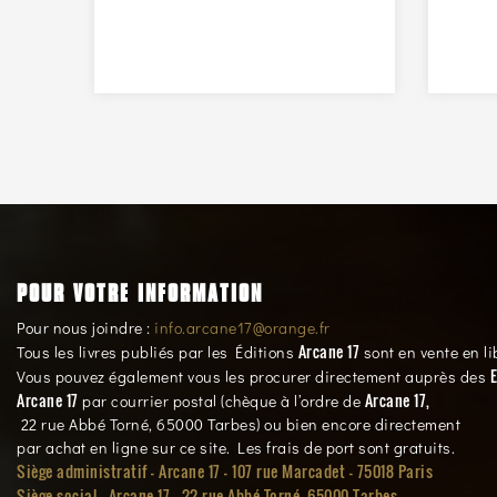
POUR VOTRE INFORMATION
Pour nous joindre :
info.arcane17@orange.fr
Arcane 17
Tous les livres publiés par les Éditions
sont en vente en li
E
Vous pouvez également vous les procurer directement auprès des
Arcane 17
Arcane 17,
par courrier postal (chèque à l’ordre de
22 rue Abbé Torné, 65000 Tarbes) ou bien encore directement
par achat en ligne sur ce site. Les frais de port sont gratuits.
Siège administratif - Arcane 17 - 107 rue Marcadet - 75018 Paris
Siège social -
Arcane 17 - 22 rue Abbé Torné, 65000 Tarbes