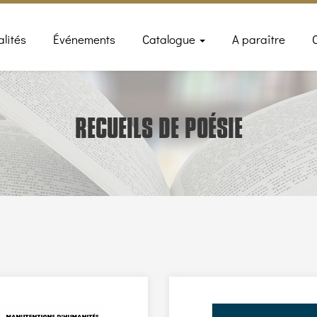
n
alités
Événements
Catalogue
A paraître
gation
RECUEILS DE POÉSIE