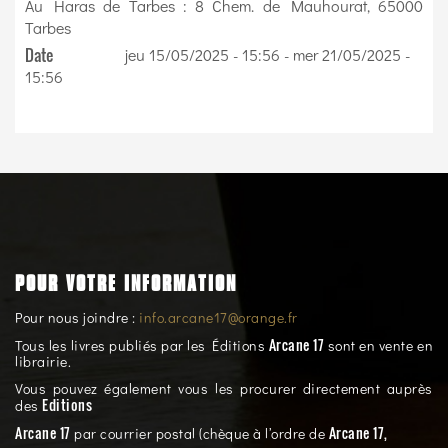
Au Haras de Tarbes : 8 Chem. de Mauhourat, 65000
Tarbes
Date
jeu 15/05/2025 - 15:56
-
mer 21/05/2025 -
15:56
POUR VOTRE INFORMATION
Pour nous joindre :
info.arcane17@orange.fr
Arcane 17
Tous les livres publiés par les Éditions
sont en vente en
librairie.
Vous pouvez également vous les procurer directement auprès
Editions
des
Arcane 17
Arcane 17,
par courrier postal (chèque à l’ordre de