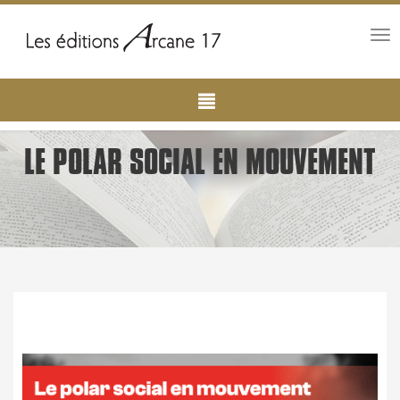
Tog
nav
Main
Aller
au
navigation
contenu
principal
LE POLAR SOCIAL EN MOUVEMENT