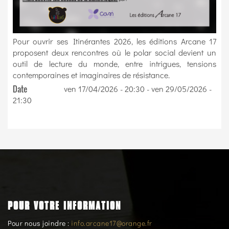
Pour ouvrir ses Itinérantes 2026, les éditions Arcane 17
proposent deux rencontres où le polar social devient un
outil de lecture du monde, entre intrigues, tensions
contemporaines et imaginaires de résistance.
Date
ven 17/04/2026 - 20:30
-
ven 29/05/2026 -
21:30
POUR VOTRE INFORMATION
Pour nous joindre :
info.arcane17@orange.fr