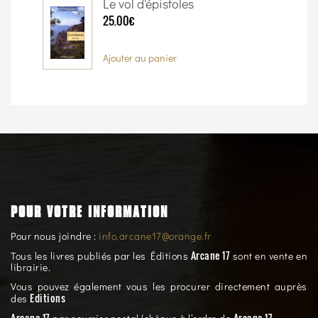
Le vol d'épistoles
25.00€
Ajouter au panier
POUR VOTRE INFORMATION
Pour nous joindre :
info.arcane17@orange.fr
Arcane 17
Tous les livres publiés par les Éditions
sont en vente en
librairie.
Vous pouvez également vous les procurer directement auprès
Editions
des
Arcane 17
Arcane 17,