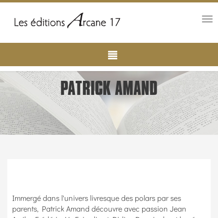
Tog
nav
Main
Aller
au
navigation
contenu
principal
PATRICK AMAND
Immergé dans l'univers livresque des polars par ses
parents, Patrick Amand découvre avec passion Jean