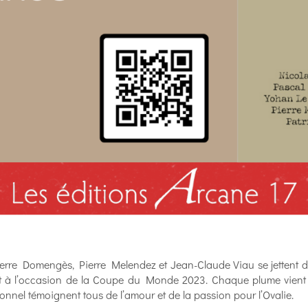
 Pierre Domengès, Pierre Melendez et Jean-Claude Viau se jettent da
it à l’occasion de la Coupe du Monde 2023. Chaque plume vient d’u
sionnel témoignent tous de l’amour et de la passion pour l’Ovalie.