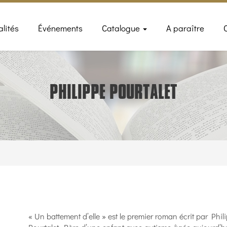
n
alités
Événements
Catalogue
A paraître
gation
PHILIPPE POURTALET
« Un battement d’elle » est le premier roman écrit par Phil