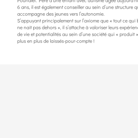
Pourtalet. Père d’une enfant avec autisme âgée aujourd’h
6 ans, il est également conseiller au sein d’une structure q
accompagne des jeunes vers l’autonomie.
S’appuyant principalement sur l’axiome que « tout ce qui b
ne nait pas dehors », il s’attache à valoriser leurs expérie
de vie et potentialités au sein d’une société qui « produit 
plus en plus de laissés-pour-compte !