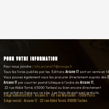
POUR VOTRE INFORMATION
Pour nous joindre :
info.arcane17@orange.fr
Arcane 17
Tous les livres publiés par les Éditions
sont en vente en li
E
Vous pouvez également vous les procurer directement auprès des
Arcane 17
Arcane 17,
par courrier postal (chèque à l’ordre de
22 rue Abbé Torné, 65000 Tarbes) ou bien encore directement
par achat en ligne sur ce site. Les frais de port sont gratuits.
Siège administratif - Arcane 17 - 107 rue Marcadet - 75018 Paris
Siège social -
Arcane 17 - 22 rue Abbé Torné, 65000 Tarbes