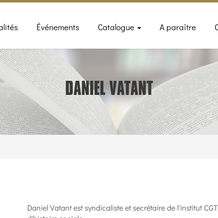
n
alités
Événements
Catalogue
A paraître
gation
DANIEL VATANT
Daniel Vatant est syndicaliste et secrétaire de l'institut CGT