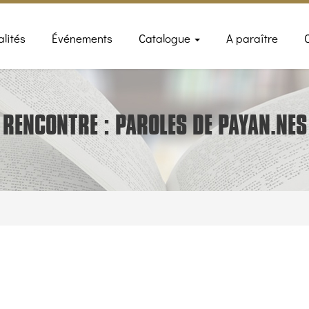
n
alités
Événements
Catalogue
A paraître
gation
RENCONTRE : PAROLES DE PAYAN.NES