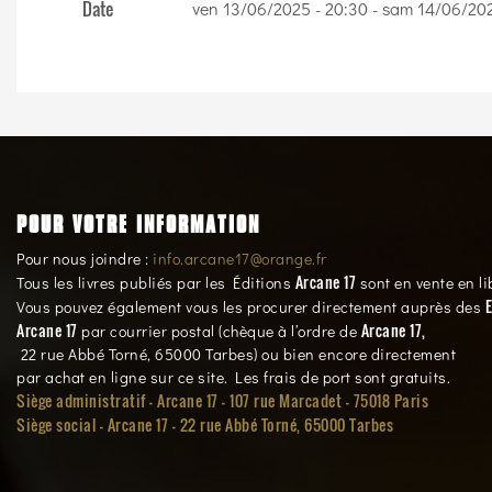
Date
ven 13/06/2025 - 20:30
-
sam 14/06/202
POUR VOTRE INFORMATION
Pour nous joindre :
info.arcane17@orange.fr
Arcane 17
Tous les livres publiés par les Éditions
sont en vente en li
E
Vous pouvez également vous les procurer directement auprès des
Arcane 17
Arcane 17,
par courrier postal (chèque à l’ordre de
22 rue Abbé Torné, 65000 Tarbes) ou bien encore directement
par achat en ligne sur ce site. Les frais de port sont gratuits.
Siège administratif - Arcane 17 - 107 rue Marcadet - 75018 Paris
Siège social -
Arcane 17 - 22 rue Abbé Torné, 65000 Tarbes