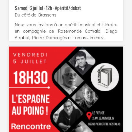
Samedi 6 juillet – 12h – Apéritif/débat
Du côté de Brassens
Nous vous invitons à un apéritif musical et littéraire
en compagnie de Rosemonde Cathala, Diego
Arrabal, Pierre Domengès et Tomas Jimenez.