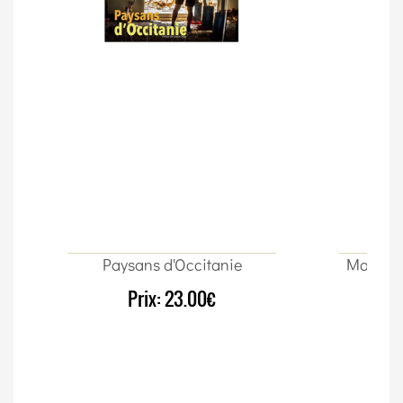
Paysans d'Occitanie
Manger,
séc
Prix:
23.00€