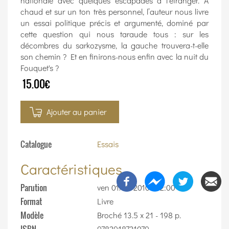
nationale avec quelques escapades à l’étranger. A
chaud et sur un ton très personnel, l’auteur nous livre
un essai politique précis et argumenté, dominé par
cette question qui nous taraude tous : sur les
décombres du sarkozysme, la gauche trouvera-t-elle
son chemin ? Et en finirons-nous enfin avec la nuit du
Fouquet's ?
15.00€
Ajouter au panier
Catalogue
Essais
Caractéristiques
Parution
ven 01/10/2010 - 12:00
Format
Livre
Modèle
Broché 13.5 x 21 - 198 p.
9782918721079