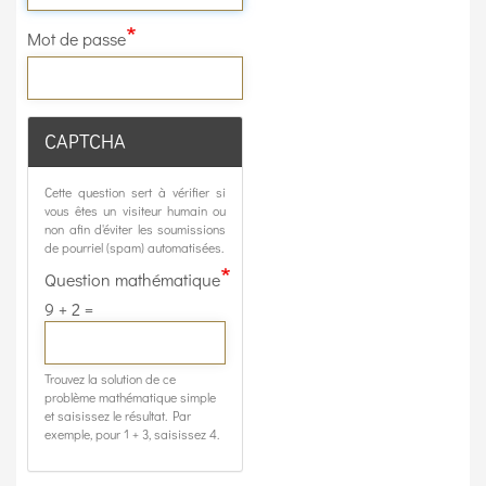
Mot de passe
CAPTCHA
Cette question sert à vérifier si
vous êtes un visiteur humain ou
non afin d'éviter les soumissions
de pourriel (spam) automatisées.
Question mathématique
9 + 2 =
Trouvez la solution de ce
problème mathématique simple
et saisissez le résultat. Par
exemple, pour 1 + 3, saisissez 4.