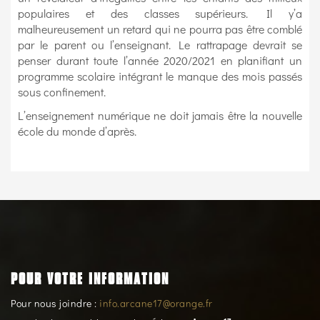
populaires et des classes supérieurs. Il y’a
malheureusement un retard qui ne pourra pas être comblé
par le parent ou l’enseignant. Le rattrapage devrait se
penser durant toute l’année 2020/2021 en planifiant un
programme scolaire intégrant le manque des mois passés
sous confinement.
L’enseignement numérique ne doit jamais être la nouvelle
école du monde d’après.
POUR VOTRE INFORMATION
Pour nous joindre :
info.arcane17@orange.fr