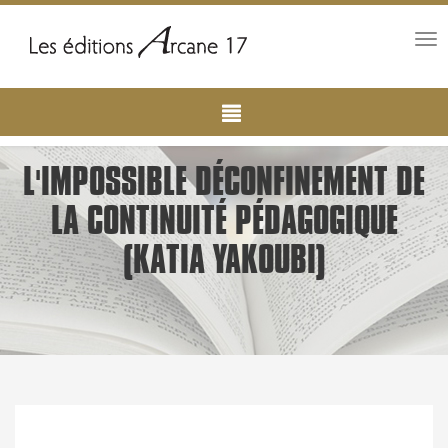
Tog
nav
Main
Aller
au
navigation
contenu
principal
L'IMPOSSIBLE DÉCONFINEMENT DE
LA CONTINUITÉ PÉDAGOGIQUE
(KATIA YAKOUBI)