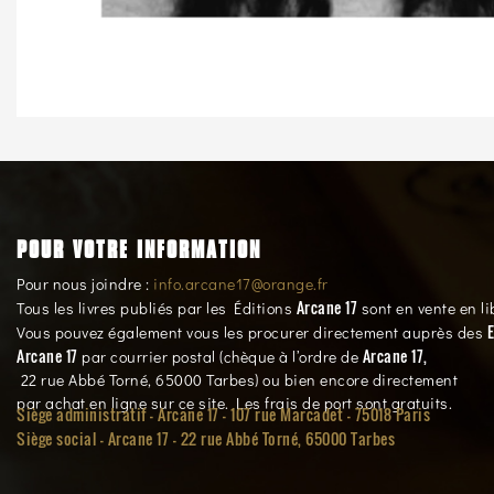
POUR VOTRE INFORMATION
Pour nous joindre :
info.arcane17@orange.fr
Arcane 17
Tous les livres publiés par les Éditions
sont en vente en li
E
Vous pouvez également vous les procurer directement auprès des
Arcane 17
Arcane 17,
par courrier postal (chèque à l’ordre de
22 rue Abbé Torné, 65000 Tarbes) ou bien encore directement
par achat en ligne sur ce site. Les frais de port sont gratuits.
Siège administratif - Arcane 17 - 107 rue Marcadet - 75018 Paris
Siège social -
Arcane 17 - 22 rue Abbé Torné, 65000 Tarbes