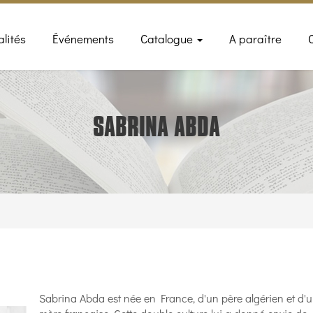
n
alités
Événements
Catalogue
A paraître
gation
SABRINA ABDA
Sabrina Abda est née en France, d'un père algérien et d'