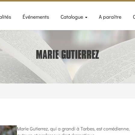
n
alités
Événements
Catalogue
A paraître
gation
MARIE GUTIERREZ
Marie Gutierrez, qui a grandi à Tarbes, est comédienne,