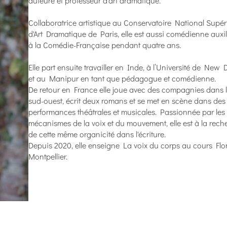
auteure et professeur d'art dramatique.
Collaboratrice artistique au Conservatoire National Supér
d'Art Dramatique de Paris, elle est aussi comédienne auxil
à la Comédie-Française pendant quatre ans.
Elle part ensuite travailler en Inde, à l’Université de New 
et au Manipur en tant que pédagogue et comédienne.
De retour en France elle joue avec des compagnies dans 
sud-ouest, écrit deux romans et se met en scène dans des
performances théâtrales et musicales. Passionnée par les
mécanismes de la voix et du mouvement, elle est à la rech
de cette même organicité dans l'écriture.
Depuis 2020, elle enseigne La voix du corps au cours Flo
Montpellier.