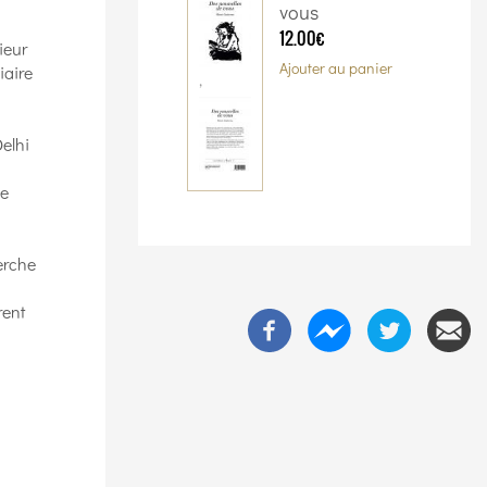
vous
12.00€
ieur
Ajouter au panier
iaire
,
Delhi
le
erche
rent