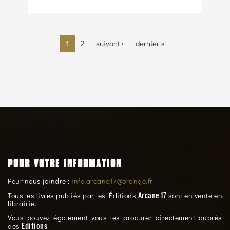
Pagination
Page
1
Page
2
Page
suivant ›
Dernière
dernier »
courante
suivante
page
POUR VOTRE INFORMATION
Pour nous joindre :
info.arcane17@orange.fr
Arcane 17
Tous les livres publiés par les Éditions
sont en vente en
librairie.
Vous pouvez également vous les procurer directement auprès
Editions
des