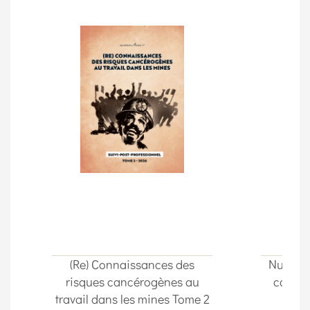
(Re) Connaissances des
Nuta Im
risques cancérogènes au
cordon
travail dans les mines Tome 2