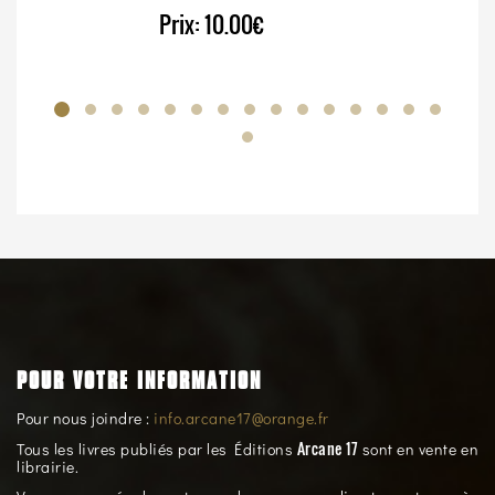
Prix:
10.00€
POUR VOTRE INFORMATION
Pour nous joindre :
info.arcane17@orange.fr
Arcane 17
Tous les livres publiés par les Éditions
sont en vente en
librairie.