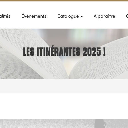
n
alités
Événements
Catalogue
A paraître
gation
LES ITINÉRANTES 2025 !