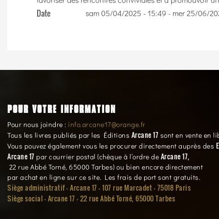
Date
sam 05/04/2025 - 15:49
-
mer 25/06/20
POUR VOTRE INFORMATION
Pour nous joindre :
info.arcane17@orange.fr
Arcane 17
Tous les livres publiés par les Éditions
sont en vente en li
E
Vous pouvez également vous les procurer directement auprès des
Arcane 17
Arcane 17,
par courrier postal (chèque à l’ordre de
22 rue Abbé Torné, 65000 Tarbes) ou bien encore directement
par achat en ligne sur ce site. Les frais de port sont gratuits.
Siège administratif - Arcane 17 - 107 rue Marcadet - 75018 Paris
Siège social -
Arcane 17 - 22 rue Abbé Torné, 65000 Tarbes