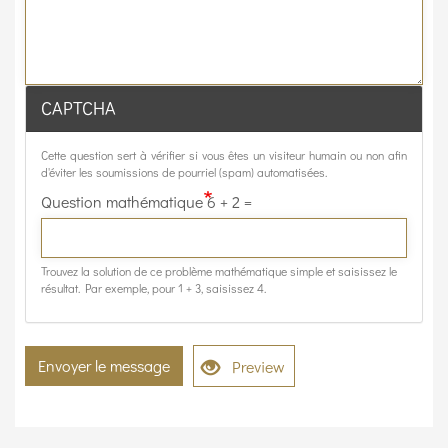
CAPTCHA
Cette question sert à vérifier si vous êtes un visiteur humain ou non afin
d'éviter les soumissions de pourriel (spam) automatisées.
Question mathématique
6 + 2 =
Trouvez la solution de ce problème mathématique simple et saisissez le
résultat. Par exemple, pour 1 + 3, saisissez 4.
Envoyer le message
Preview